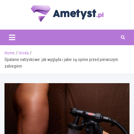
Skip
to
content
www.ametyst.pl
Home
Uroda
Opalanie natryskowe: jak wygląda i jakie są opinie przed pierwszym
zabiegiem