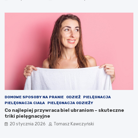
y
i
k
o
l
o
r
y
s
e
z
o
n
u
!
DOMOWE SPOSOBY NA PRANIE
ODZIEŻ
PIELĘGNACJA
PIELĘGNACJA CIAŁA
PIELĘGNACJA ODZIEŻY
Co najlepiej przywraca biel ubraniom – skuteczne
triki pielęgnacyjne
20 stycznia 2026
Tomasz Kawczyński