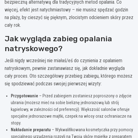
bezpieczną alternatywą dla tradycyjnych metod opalania. Co
więcej, efekt jest natychmiastowy – nie musisz spędzać godzin
na plaży, by cieszyć się pięknym, złocistym odcieniem skóry przez
cały rok.
Jak wygląda zabieg opalania
natryskowego?
Jeśli nigdy wcześniej nie miałaś/eś do czynienia z opalaniem
natryskowym, pewnie zastanawiasz się, jak dokładnie wygląda
cały proces. Oto szczegółowy przebieg zabiegu, którego możesz
się spodziewać podczas swojej pierwszej wizyty:
Przygotowanie
– Przed zabiegiem zostaniesz poproszony o zdjęcie
ubrania (możesz mieć na sobie bieliznę jednorazową lub strój
kąpielowy, w zależności od preferencji). Większość salonów oferuje
specjalne jednorazowe majtki, czepek na włosy oraz ochraniacze na
stopy.
Nakładanie preparatu
– Wykwalifikowana kosmetyczka przy pomocy
specjalnego urządzenia rozpyli na Twoją skórę mgiełkę z preparatem