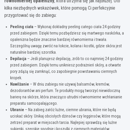
równomiernej opalenizny
, która utrzyma się jak najdłużej. Oto
kilka niezbędnych wskazówek, które pomogą Ci perfekcyjnie
przygotować się do zabiegu:
Peeling ciała
– Wykonaj dokładny peeling całego ciała 24 godziny
przed zabiegiem. Dzięki temu pozbędziesz się martwego naskórka, a
opalenizna będzie znacznie bardziej równomierna i trwała.
Szczególną uwagę zwróć na łokcie, kolana i kostki, gdzie skóra jest
naturalnie bardziej szorstka.
Depilacja
– Jeśli planujesz depilację, zrób to co najmniej 24 godziny
przed zabiegiem. Dzięki temu unikniesz podrażnień skóry, a otwarte
pory zdążą się zamknąć, co zapobiegnie powstawaniu ciemnych
kropek.
Nawilżanie
– W dniu zabiegu nie używaj balsamów, kremów,
dezodorantów ani perfum. Te produkty mogą tworzyć niewidoczną
barierę na skórze, która znacząco utrudni równomierne wchłanianie
preparatu samoopalającego.
Ubranie
– Na zabieg załóż luźne, ciemne ubrania, które nie będą
uciskać skóry. Unikaj obcisłych dżinsów czy legginsów, które mogą
zetrzeć preparat w miejscach tarcia. Najlepiej sprawdzą się luźne
sukienki, szerokie spodnie i koszulki z ciemnych materiałów.