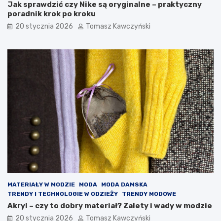
o
j
Jak sprawdzić czy Nike są oryginalne – praktyczny
d
e
poradnik krok po kroku
k
s
20 stycznia 2026
Tomasz Kawczyński
r
i
y
e
j
ń
n
a
j
m
o
d
n
i
e
j
s
z
e
f
MATERIAŁY W MODZIE
MODA
MODA DAMSKA
a
TRENDY I TECHNOLOGIE W ODZIEŻY
TRENDY MODOWE
s
Akryl – czy to dobry materiał? Zalety i wady w modzie
o
n
20 stycznia 2026
Tomasz Kawczyński