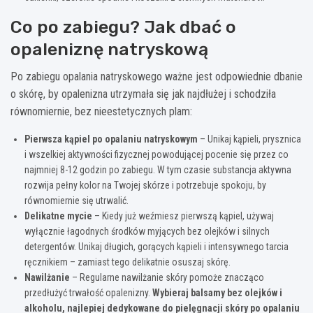
Co po zabiegu? Jak dbać o
opaleniznę natryskową
Po zabiegu opalania natryskowego ważne jest odpowiednie dbanie
o skórę, by opalenizna utrzymała się jak najdłużej i schodziła
równomiernie, bez nieestetycznych plam:
Pierwsza kąpiel po opalaniu natryskowym
– Unikaj kąpieli, prysznica
i wszelkiej aktywności fizycznej powodującej pocenie się przez co
najmniej 8-12 godzin po zabiegu. W tym czasie substancja aktywna
rozwija pełny kolor na Twojej skórze i potrzebuje spokoju, by
równomiernie się utrwalić.
Delikatne mycie
– Kiedy już weźmiesz pierwszą kąpiel, używaj
wyłącznie łagodnych środków myjących bez olejków i silnych
detergentów. Unikaj długich, gorących kąpieli i intensywnego tarcia
ręcznikiem – zamiast tego delikatnie osuszaj skórę.
Nawilżanie
– Regularne nawilżanie skóry pomoże znacząco
przedłużyć trwałość opalenizny.
Wybieraj balsamy bez olejków i
alkoholu, najlepiej dedykowane do pielęgnacji skóry po opalaniu