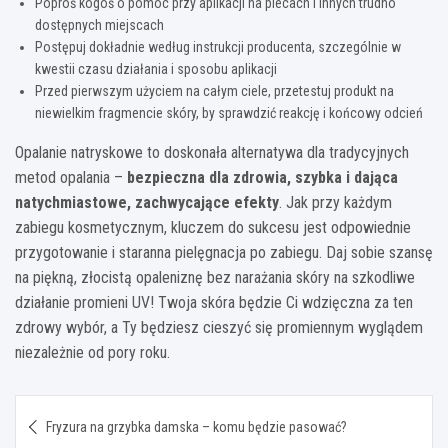
Poproś kogoś o pomoc przy aplikacji na plecach i innych trudno
dostępnych miejscach
Postępuj dokładnie według instrukcji producenta, szczególnie w
kwestii czasu działania i sposobu aplikacji
Przed pierwszym użyciem na całym ciele, przetestuj produkt na
niewielkim fragmencie skóry, by sprawdzić reakcję i końcowy odcień
Opalanie natryskowe to doskonała alternatywa dla tradycyjnych
metod opalania –
bezpieczna dla zdrowia, szybka i dająca
natychmiastowe, zachwycające efekty
. Jak przy każdym
zabiegu kosmetycznym, kluczem do sukcesu jest odpowiednie
przygotowanie i staranna pielęgnacja po zabiegu. Daj sobie szansę
na piękną, złocistą opaleniznę bez narażania skóry na szkodliwe
działanie promieni UV! Twoja skóra będzie Ci wdzięczna za ten
zdrowy wybór, a Ty będziesz cieszyć się promiennym wyglądem
niezależnie od pory roku.
Nawigacja
Fryzura na grzybka damska – komu będzie pasować?
wpisu