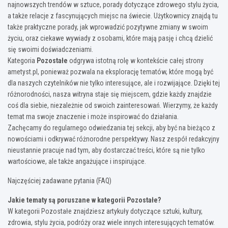
najnowszych trendów w sztuce, porady dotyczące zdrowego stylu życia,
a także relacje z fascynujących miejsc na świecie. Użytkownicy znajdą tu
także praktyczne porady, jak wprowadzić pozytywne zmiany w swoim
życiu, oraz ciekawe wywiady z osobami, które mają pasję i chcą dzielić
się swoimi doświadczeniami.
Kategoria
Pozostałe
odgrywa istotną rolę w kontekście całej strony
ametyst.pl, ponieważ pozwala na eksplorację tematów, które mogą być
dla naszych czytelników nie tylko interesujące, ale i rozwijające. Dzięki tej
różnorodności, nasza witryna staje się miejscem, gdzie każdy znajdzie
coś dla siebie, niezależnie od swoich zainteresowań. Wierzymy, że każdy
temat ma swoje znaczenie i może inspirować do działania.
Zachęcamy do regularnego odwiedzania tej sekcji, aby być na bieżąco z
nowościami i odkrywać różnorodne perspektywy. Nasz zespół redakcyjny
nieustannie pracuje nad tym, aby dostarczać treści, które są nie tylko
wartościowe, ale także angażujące i inspirujące.
Najczęściej zadawane pytania (FAQ)
Jakie tematy są poruszane w kategorii Pozostałe?
W kategorii Pozostałe znajdziesz artykuły dotyczące sztuki, kultury,
zdrowia, stylu życia, podróży oraz wiele innych interesujących tematów.