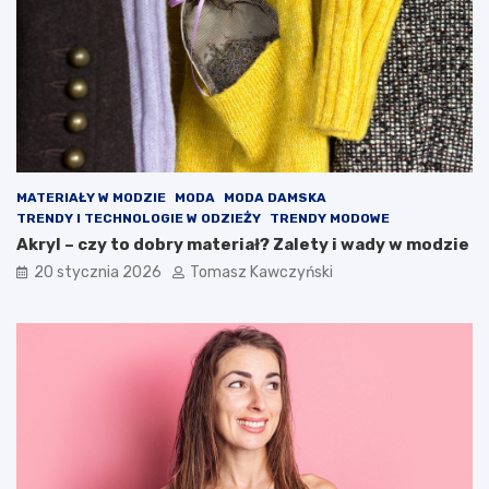
d
n
i
e
j
s
z
e
f
MATERIAŁY W MODZIE
MODA
MODA DAMSKA
a
TRENDY I TECHNOLOGIE W ODZIEŻY
TRENDY MODOWE
s
Akryl – czy to dobry materiał? Zalety i wady w modzie
o
n
20 stycznia 2026
Tomasz Kawczyński
y
i
k
o
l
o
r
y
s
e