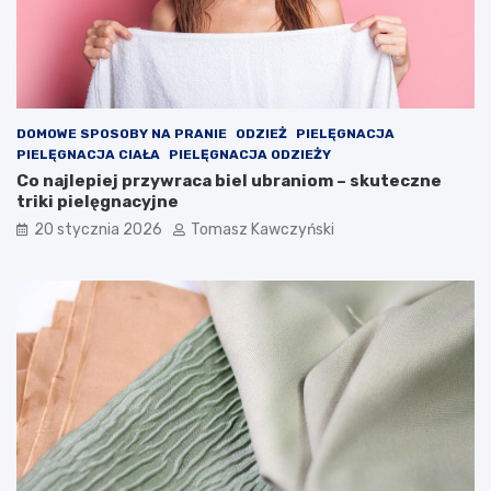
z
o
n
u
!
DOMOWE SPOSOBY NA PRANIE
ODZIEŻ
PIELĘGNACJA
PIELĘGNACJA CIAŁA
PIELĘGNACJA ODZIEŻY
Co najlepiej przywraca biel ubraniom – skuteczne
triki pielęgnacyjne
20 stycznia 2026
Tomasz Kawczyński