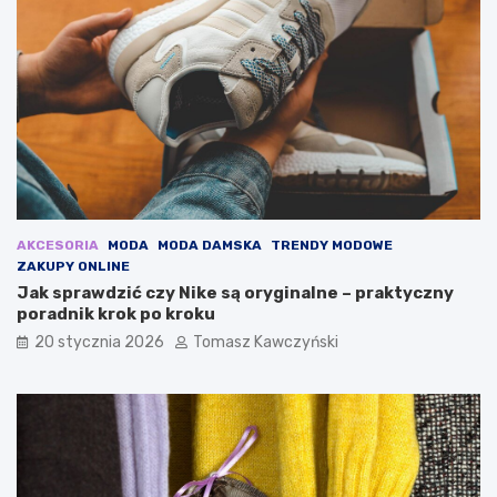
n
p
a
ł
w
e
i
s
o
u
s
k
n
i
ę
e
2
n
0
k
2
i
5
n
AKCESORIA
MODA
MODA DAMSKA
TRENDY MODOWE
:
a
ZAKUPY ONLINE
o
j
Jak sprawdzić czy Nike są oryginalne – praktyczny
d
e
poradnik krok po kroku
k
s
20 stycznia 2026
Tomasz Kawczyński
r
i
y
e
j
ń
n
a
j
m
o