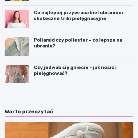
Co najlepiej przywraca biel ubraniom –
skuteczne triki pielęgnacyjne
Poliamid czy poliester – co lepsze na
ubrania?
Czy jedwab się gniecie – jak nosić i
pielęgnować?
S
P
p
i
ó
ę
d
k
n
n
Warto przeczytać
i
e
c
i
z
c
k
i
i
e