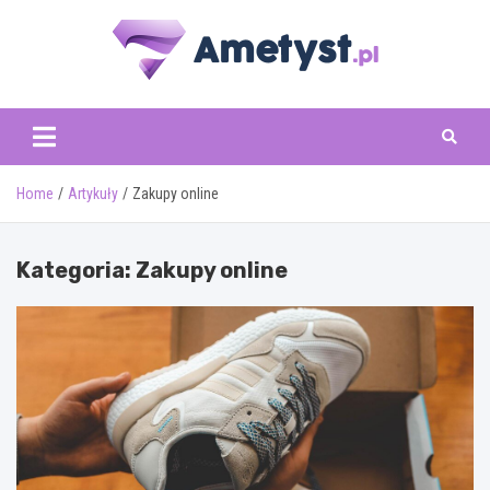
Skip
to
content
www.ametyst.pl
Home
Artykuły
Zakupy online
Kategoria:
Zakupy online