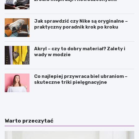
narzędzi
Jak sprawdzić czy Nike są oryginalne –
praktyczny poradnik krok po kroku
Akryl – czy to dobry materiał? Zalety i
wady w modzie
Co najlepiej przywraca biel ubraniom –
skuteczne triki pielęgnacyjne
S
P
p
i
ó
ę
d
k
n
n
Warto przeczytać
i
e
c
i
z
c
k
i