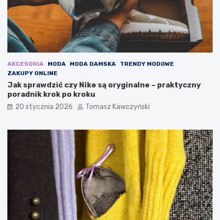
e
z
o
n
u
!
AKCESORIA
MODA
MODA DAMSKA
TRENDY MODOWE
ZAKUPY ONLINE
Jak sprawdzić czy Nike są oryginalne – praktyczny
poradnik krok po kroku
20 stycznia 2026
Tomasz Kawczyński