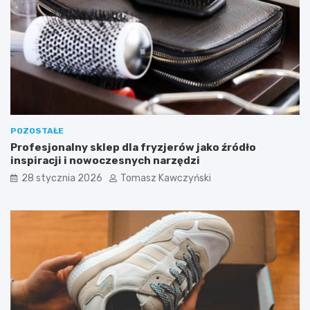
m
o
d
n
i
e
j
s
z
e
POZOSTAŁE
f
Profesjonalny sklep dla fryzjerów jako źródło
a
inspiracji i nowoczesnych narzędzi
s
o
28 stycznia 2026
Tomasz Kawczyński
n
y
i
k
o
l
o
r
y
s