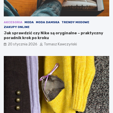
o
n
u
!
AKCESORIA
MODA
MODA DAMSKA
TRENDY MODOWE
ZAKUPY ONLINE
Jak sprawdzić czy Nike są oryginalne – praktyczny
poradnik krok po kroku
20 stycznia 2026
Tomasz Kawczyński