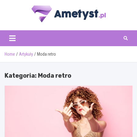
Skip
to
content
www.ametyst.pl
Home
Artykuły
Moda retro
Kategoria:
Moda retro