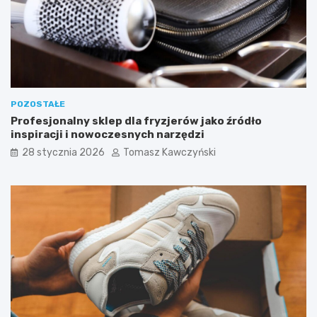
d
n
i
e
j
s
z
e
POZOSTAŁE
f
Profesjonalny sklep dla fryzjerów jako źródło
a
inspiracji i nowoczesnych narzędzi
s
o
28 stycznia 2026
Tomasz Kawczyński
n
y
i
k
o
l
o
r
y
s
e
z