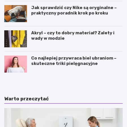
Jak sprawdzić czy Nike są oryginalne –
praktyczny poradnik krok po kroku
Akryl – czy to dobry materiał? Zalety i
wady w modzie
Co najlepiej przywraca biel ubraniom –
skuteczne triki pielęgnacyjne
S
P
p
i
ó
ę
d
k
n
n
Warto przeczytać
i
e
c
i
z
c
k
i
i
e
n
p