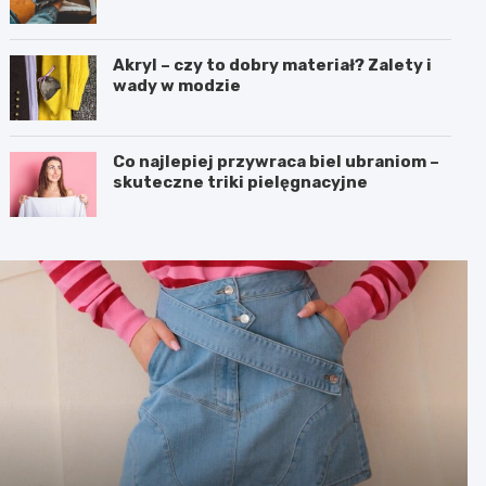
Akryl – czy to dobry materiał? Zalety i
wady w modzie
Co najlepiej przywraca biel ubraniom –
skuteczne triki pielęgnacyjne