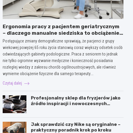
Ergonomia pracy z pacjentem geriatrycznym
– dlaczego manualne siedziska to obciążenie
dla kręgosłupa terapeuty?
Postępujące zmiany demograficzne sprawiają, że pacjenci z grupy
wiekowej powyżej 65 roku życia stanowią coraz większy odsetek osób
odwiedzających gabinety podologiczne. Praca z seniorem to jednak
nie tylko ogromne wyzwanie medyczne i konieczność posiadania
rozległej wiedzy z zakresu chorób ogólnoustrojowych, ale również
wymierne obciążenie fizyczne dla samego terapeuty.…
Czytaj dalej
Profesjonalny sklep dla fryzjerów jako
źródło inspiracji i nowoczesnych
narzędzi
Jak sprawdzić czy Nike są oryginalne –
praktyczny poradnik krok po kroku