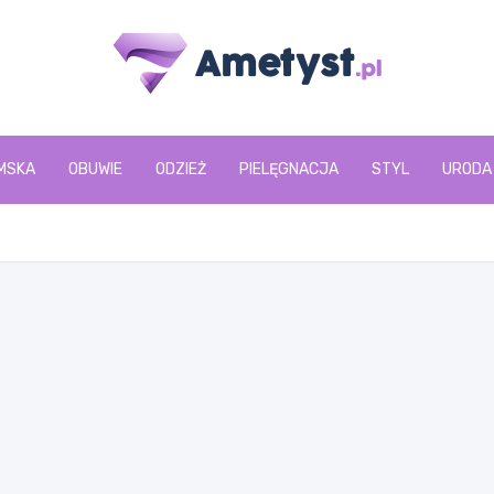
www.ametyst.pl
MSKA
OBUWIE
ODZIEŻ
PIELĘGNACJA
STYL
URODA