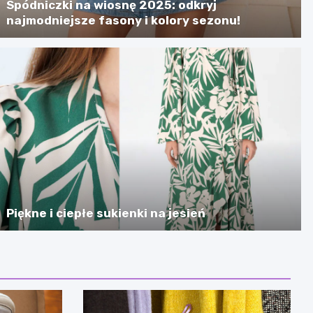
Spódniczki na wiosnę 2025: odkryj
najmodniejsze fasony i kolory sezonu!
Piękne i ciepłe sukienki na jesień