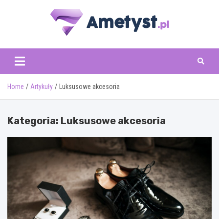
Skip
to
content
www.ametyst.pl
Home
Artykuły
Luksusowe akcesoria
Kategoria:
Luksusowe akcesoria