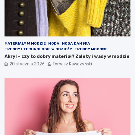
i
e
j
s
z
e
f
MATERIAŁY W MODZIE
MODA
MODA DAMSKA
a
TRENDY I TECHNOLOGIE W ODZIEŻY
TRENDY MODOWE
s
Akryl – czy to dobry materiał? Zalety i wady w modzie
o
n
20 stycznia 2026
Tomasz Kawczyński
y
i
k
o
l
o
r
y
s
e
z
o