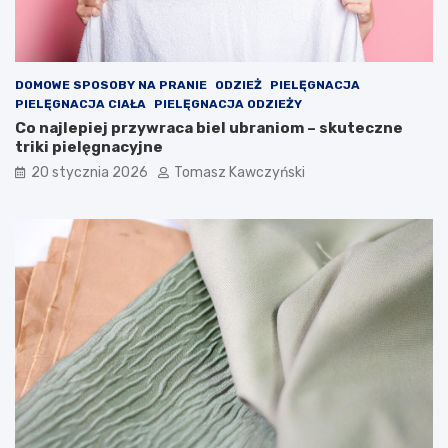
n
u
!
DOMOWE SPOSOBY NA PRANIE
ODZIEŻ
PIELĘGNACJA
PIELĘGNACJA CIAŁA
PIELĘGNACJA ODZIEŻY
Co najlepiej przywraca biel ubraniom – skuteczne
triki pielęgnacyjne
20 stycznia 2026
Tomasz Kawczyński