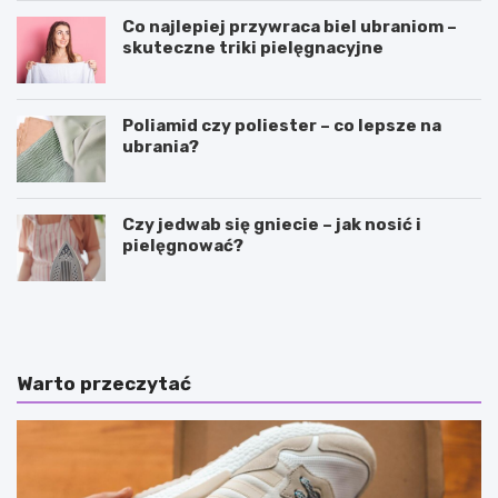
Co najlepiej przywraca biel ubraniom –
skuteczne triki pielęgnacyjne
Poliamid czy poliester – co lepsze na
ubrania?
Czy jedwab się gniecie – jak nosić i
pielęgnować?
S
P
p
i
ó
ę
d
k
n
n
Warto przeczytać
i
e
c
i
z
c
k
i
i
e
n
p