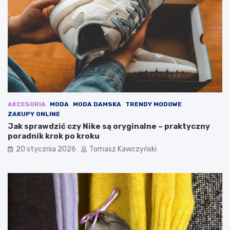
a
ł
w
e
i
s
o
u
s
k
n
i
ę
e
2
n
0
k
2
i
5
n
AKCESORIA
MODA
MODA DAMSKA
TRENDY MODOWE
:
a
ZAKUPY ONLINE
o
j
Jak sprawdzić czy Nike są oryginalne – praktyczny
d
e
poradnik krok po kroku
k
s
20 stycznia 2026
Tomasz Kawczyński
r
i
y
e
j
ń
n
a
j
m
o
d