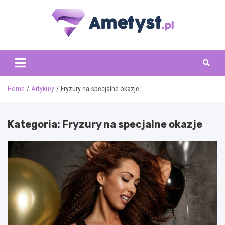
Skip
to
content
www.ametyst.pl
Home
Artykuły
Fryzury na specjalne okazje
Kategoria:
Fryzury na specjalne okazje