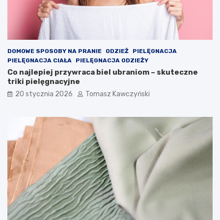
o
n
u
!
DOMOWE SPOSOBY NA PRANIE
ODZIEŻ
PIELĘGNACJA
PIELĘGNACJA CIAŁA
PIELĘGNACJA ODZIEŻY
Co najlepiej przywraca biel ubraniom – skuteczne
triki pielęgnacyjne
20 stycznia 2026
Tomasz Kawczyński