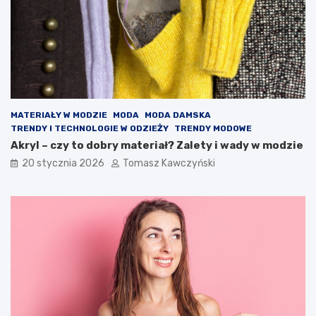
n
i
e
j
s
z
e
f
MATERIAŁY W MODZIE
MODA
MODA DAMSKA
a
TRENDY I TECHNOLOGIE W ODZIEŻY
TRENDY MODOWE
s
Akryl – czy to dobry materiał? Zalety i wady w modzie
o
n
20 stycznia 2026
Tomasz Kawczyński
y
i
k
o
l
o
r
y
s
e
z